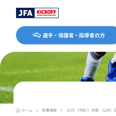
選手・保護者・指導者の方
選手・保護者・指導者の方
サッカーを始めたい方
協会について
大会・イベント
はじめてのサッカー
協会概要
地区協会
1種（一般・大学）
運動施設ナビ
2種（高校生）
3種（中学生）
新着情報
2025（令和7）年度 （公財
ホーム
4種（小学生）