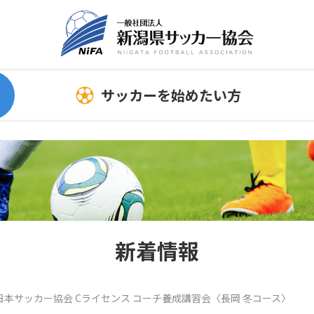
サッカーを始めたい方
委員会
指導者向け情報
サッカーを始める時
連
スポンサーについて
ホ
指導者
新着情報
審判員
トレセン
）日本サッカー協会 Cライセンス コーチ養成講習会〈長岡 冬コース〉
メディカル情報