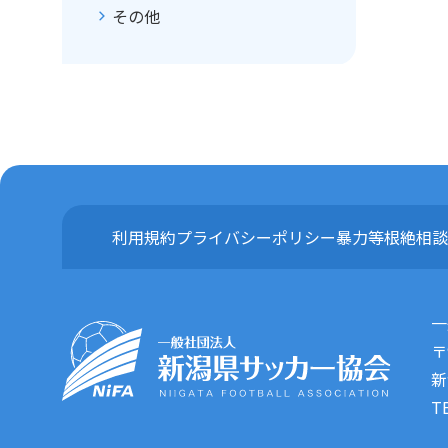
その他
利用規約
プライバシーポリシー
暴力等根絶相談
一
〒
新
T