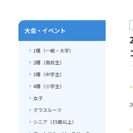
女子
グラスルーツ
大会・イベント
シニア（35歳以上）
フットサル・ビーチサッカー
1種（一般・大学）
イベント・フェスティバル
種別・選手登録とは
2種（高校生）
3種（中学生）
4種（小学生）
女子
グラスルーツ
シニア（35歳以上）