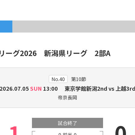
各種登録・申請
ーリーグ2026 新潟県リーグ 2部A
新潟県出身のJリーガー・
サ
プロ選手
No.40
第10節
2026.07.05
SUN
13:00 東京学館新潟2nd vs 上越3r
帝京長岡
1
0
試合終了
0
前半
0