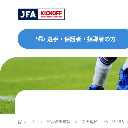
選手・保護者・指導者の方
選手・保護者・指導者の方
サッカーを始めたい方
協会について
大会・イベント
はじめてのサッカー
協会概要
地区協会
1種（一般・大学）
運動施設ナビ
2種（高校生）
3種（中学生）
試合結果速報
高円宮杯 JFA U-18
ホーム
4種（小学生）