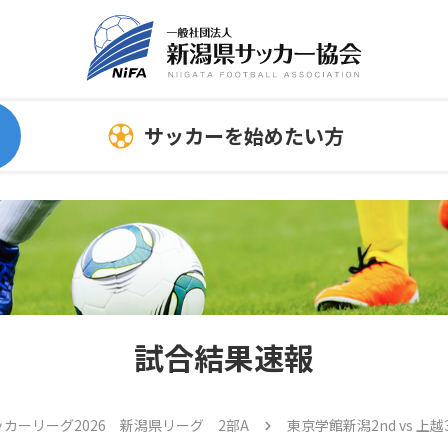
サッカーを始めたい方
委員会
指導者向け情報
サッカーを始める時
連
スポンサーについて
ホ
指導者
試合結果速報
審判員
トレセン
サッカーリーグ2026 新潟県リーグ 2部A
東京学館新潟2nd vs 上越3
メディカル情報