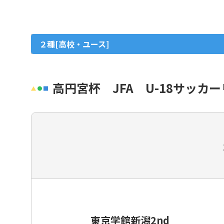
女子
グラスルーツ
２種[高校・ユース]
シニア（35歳以上）
フットサル・ビーチサッカー
高円宮杯 JFA U-18サッカ
イベント・フェスティバル
種別・選手登録とは
東京学館新潟2nd