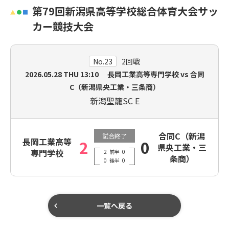
第79回新潟県高等学校総合体育大会サッ
カー競技大会
No.23
2回戦
2026.05.28
THU
13:10 長岡工業高等専門学校 vs 合同
C（新潟県央工業・三条商）
新潟聖籠SC E
合同C（新潟
試合終了
長岡工業高等
2
0
県央工業・三
専門学校
2
前半
0
条商）
0
後半
0
一覧へ戻る