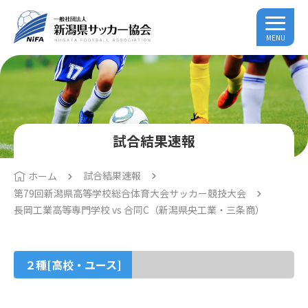
MENU
試合結果速報
試合結果速報
ホーム
第79回新潟県高等学校総合体育大会サッカー競技大会
長岡工業高等専門学校 vs 合同C（新潟県央工業・三条商）
２種[高校・ユース]