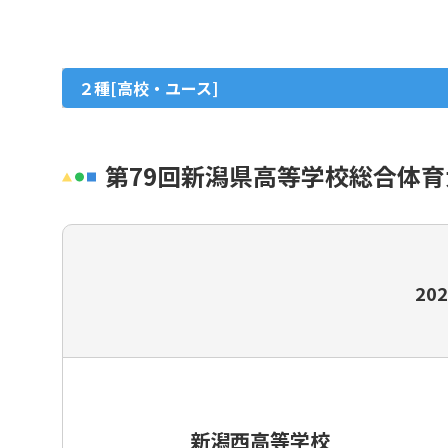
女子
グラスルーツ
２種[高校・ユース]
シニア（35歳以上）
フットサル・ビーチサッカー
第79回新潟県高等学校総合体
イベント・フェスティバル
種別・選手登録とは
202
新潟西高等学校