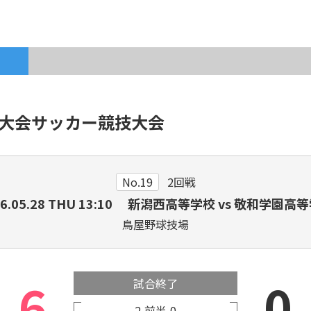
各種登録・申請
育大会サッカー競技大会
新潟県出身のJリーガー・
サ
プロ選手
No.19
2回戦
6.05.28
THU
13:10 新潟西高等学校 vs 敬和学園高
鳥屋野球技場
6
0
試合終了
2
前半
0