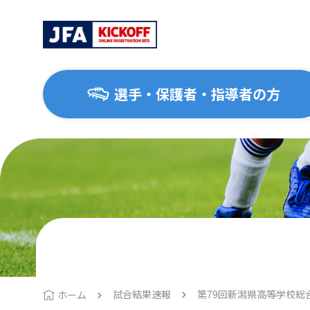
選手・保護者・指導者の方
選手・保護者・指導者の方
サッカーを始めたい方
協会について
大会・イベント
はじめてのサッカー
協会概要
地区協会
1種（一般・大学）
運動施設ナビ
2種（高校生）
3種（中学生）
試合結果速報
第79回新潟県高等学校総
ホーム
4種（小学生）