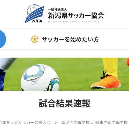
サッカーを始めたい方
委員会
指導者向け情報
サッカーを始める時
連
スポンサーについて
ホ
指導者
試合結果速報
審判員
トレセン
合体育大会サッカー競技大会
新潟西高等学校 vs 敬和学園高等学校
メディカル情報