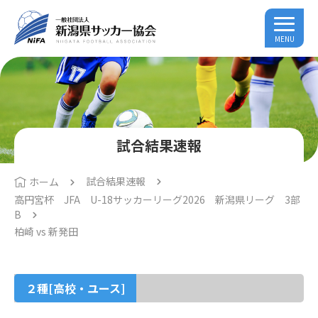
MENU
試合結果速報
試合結果速報
ホーム
高円宮杯 JFA U-18サッカーリーグ2026 新潟県リーグ 3部
B
柏崎 vs 新発田
２種[高校・ユース]