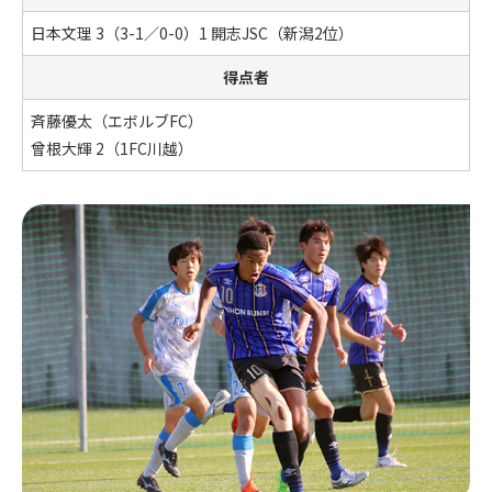
日本文理 3（3-1／0-0）1 開志JSC（新潟2位）
得点者
斉藤優太（エボルブFC）
曾根大輝 2（1FC川越）