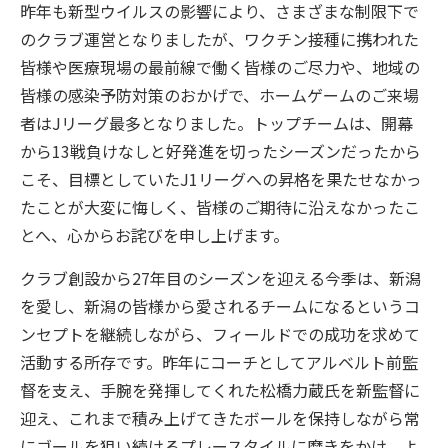
昨年も新型ウイルスの影響により、さまざまな制限下で
のクラブ運営となりましたが、ワクチン接種に携われた
皆様や医療現場の最前線で働く皆様のご尽力や、地域の
皆様の感染予防対策のおかげで、ホームゲームのご来場
者はJリーグ最多となりました。トップチームは、開幕
から13戦負けなしと好発進を切ったシーズンだったから
こそ、目標としていたJ1リーグへの昇格を果たせなかっ
たことが大変に悔しく、皆様のご期待に沿えなかったこ
とへ、心からお詫びを申し上げます。
クラブ創設から27年目のシーズンを迎える今季は、新潟
を愛し、新潟の皆様から愛されるチームになるというコ
ンセプトを継続しながら、フィールドでの成功を求めて
活動する所存です。昨年にコーチとしてアルベルト前監
督を支え、手腕を発揮してくれた松橋力蔵氏を新監督に
迎え、これまで積み上げてきたボールを保持しながら常
にゴールを狙い続けるプレースタイルに磨きをかけ、よ