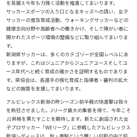
を見据え今年も力強く活動を推進してまいります。
サッカースポーツの入り口となるキッズへの誘い、女子
サッカーの普及育成活動、ウォーキングサッカーなどの
健康志向分野や高齢者への働きかけ、そして障がい者に
開かれたスポーツ環境の整備などに取り組んでまいりま
す。
新潟県サッカーは、多くのカテゴリーが全国レベルにあ
りますが、これはジュニアからジュニアユースそしてユ
ース年代へと続く育成の確かさを証明するものでありま
す。県協会は、各選手の強化育成と指導者・審判の拡大
などの施策を支援してまいります。
アルビレックス新潟の昨シーズン前半戦の快進撃は我々
を熱狂させました。Jリーグ最大の集客を得て、今年こそ
J1昇格を果たすことを期待します。新たに創設された女
子プロサッカー「WEリーグ」に参戦したアルビレックス
新潟レディースは、秋・春制という難しい日程の中で前